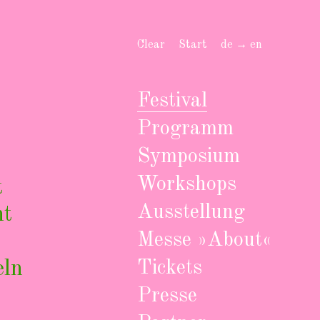
Clear
Start
de → en
Festival
Programm
Symposium
Workshops
t
Ausstellung
nt
Messe »About«
eln
Tickets
Presse